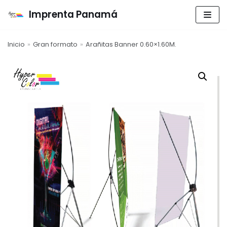
Imprenta Panamá
Saltar
al
Inicio
»
Gran formato
»
Arañitas Banner 0.60×1.60M.
contenido