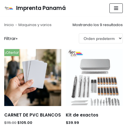
Imprenta Panamá
Saltar
al
Inicio
»
Maquinas y varios
Mostrando los 9 resultados
contenido
Filtrar»
Archivos
¡Oferta!
marzo 2026
febrero 2026
enero 2020
Categorías
Señalizaciones
SEÑALIZACIONES
CARNET DE PVC BLANCOS
Kit de exactos
Sin categoría
$
115.00
$
105.00
$
39.99