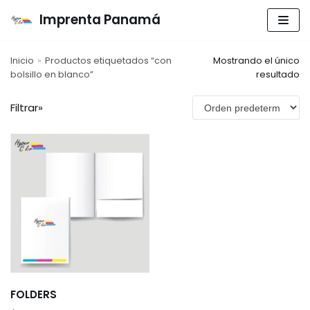
Imprenta Panamá
Saltar
al
Inicio
»
Productos etiquetados “con
Mostrando el único
contenido
bolsillo en blanco”
resultado
Filtrar»
Archivos
marzo 2026
febrero 2026
enero 2020
Categorías
Señalizaciones
SEÑALIZACIONES
Sin categoría
FOLDERS