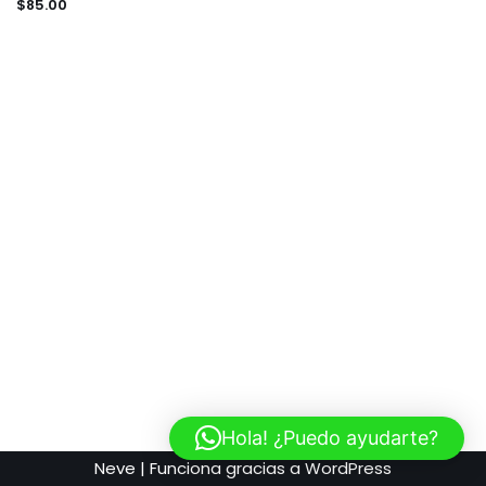
Uncategorized
$
85.00
Meta
Registro
Acceder
Feed de entradas
Feed de comentarios
WordPress.org
Hola! ¿Puedo ayudarte?
Neve
| Funciona gracias a
WordPress