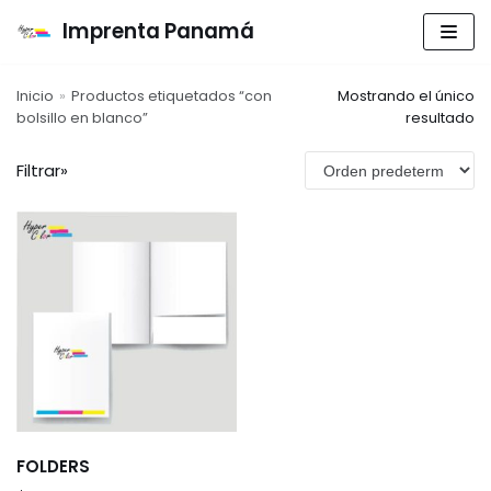
Imprenta Panamá
Saltar
al
Inicio
»
Productos etiquetados “con
Mostrando el único
contenido
bolsillo en blanco”
resultado
Filtrar»
Archivos
marzo 2026
febrero 2026
enero 2020
Categorías
SEÑALIZACIONES
Señalizaciones
Sin categoría
FOLDERS