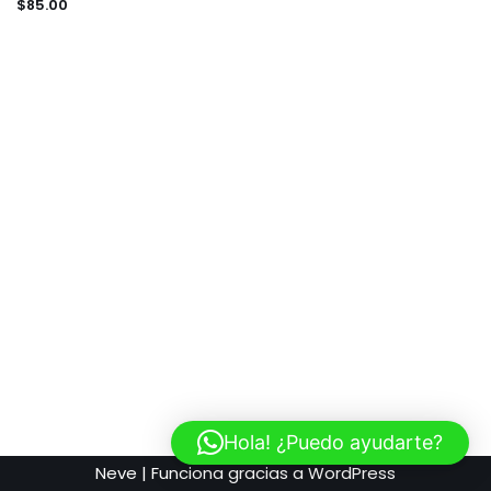
Uncategorized
$
85.00
Meta
Registro
Acceder
Feed de entradas
Feed de comentarios
WordPress.org
Hola! ¿Puedo ayudarte?
Neve
| Funciona gracias a
WordPress